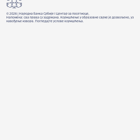
©
2026
|
Народна банка Србије I Центар за посетиоце,
Напомена: сва права су задржана. Коришћење у образовне сврхе је дозвољено, уз
навођење извора. Погледајте
услове коришћења.